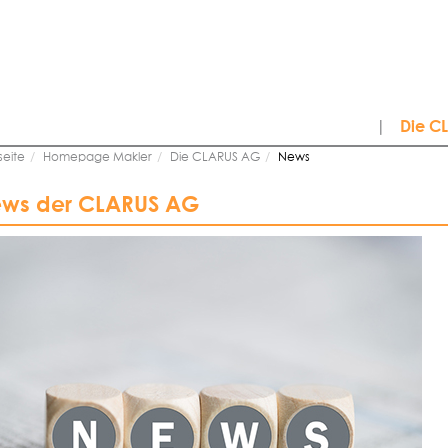
|
Die C
seite
Homepage Makler
Die CLARUS AG
News
ws der CLARUS AG