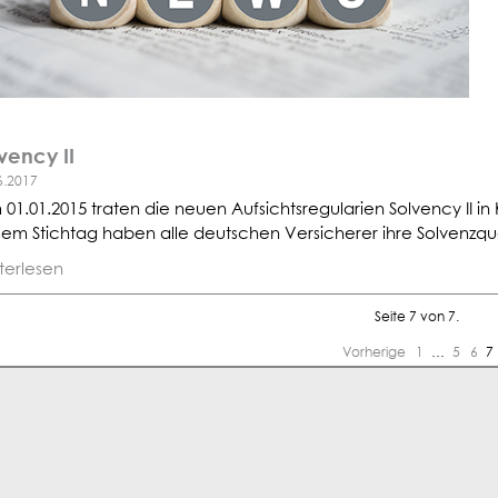
vency II
6.2017
 01.01.2015 traten die neuen Aufsichtsregularien Solvency II in 
sem Stichtag haben alle deutschen Versicherer ihre Solvenzqu
terlesen
Seite 7 von 7.
Vorherige
1
…
5
6
7