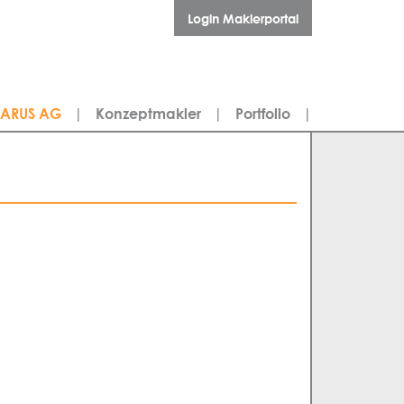
Login Maklerportal
LARUS AG
|
Konzeptmakler
|
Portfolio
|