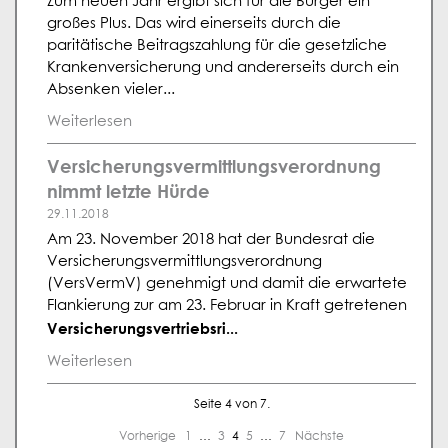
Zum neuen Jahr ergibt sich für die Bürger ein
großes Plus. Das wird einerseits durch die
paritätische Beitragszahlung für die gesetzliche
Krankenversicherung und andererseits durch ein
Absenken vieler...
Weiterlesen
Versicherungsvermittlungsverordnung
nimmt letzte Hürde
29.11.2018
Am 23. November 2018 hat der Bundesrat die
Versicherungsvermittlungsverordnung
(VersVermV) genehmigt und damit die erwartete
Flankierung zur am 23. Februar in Kraft getretenen
Versicherungsvertriebsri...
Weiterlesen
Seite 4 von 7.
Vorherige
1
…
3
4
5
…
7
Nächste