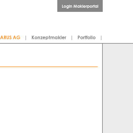
Login Maklerportal
LARUS AG
|
Konzeptmakler
|
Portfolio
|