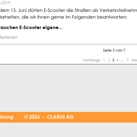
6.2019
dem 15. Juni dürfen E-Scooter die Straßen als Verkehrsteilneh
larheiten, die wir Ihnen gerne im Folgenden beantworten:
Brauchen E-Scooter eigene...
terlesen
Seite 3 von 7.
Vorherige
1
2
3
4
…
7
Nä
lärung
© 2026 - CLARUS AG