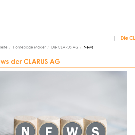
|
Die C
seite
Homepage Makler
Die CLARUS AG
News
ws der CLARUS AG