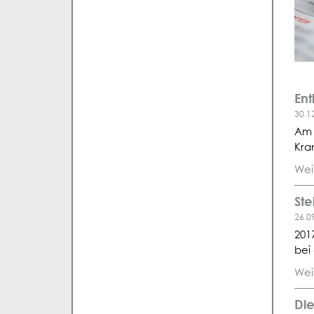
Ent
30.1
Am 
Kra
Wei
Ste
26.0
201
bei
Wei
Di