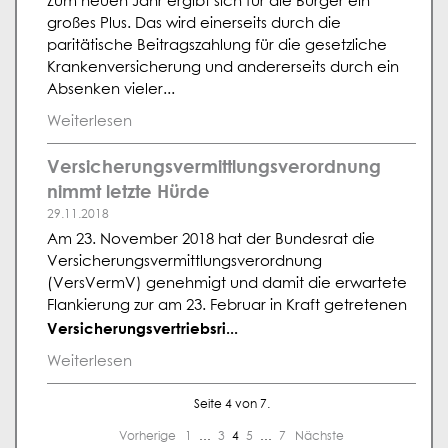
Zum neuen Jahr ergibt sich für die Bürger ein
großes Plus. Das wird einerseits durch die
paritätische Beitragszahlung für die gesetzliche
Krankenversicherung und andererseits durch ein
Absenken vieler...
Weiterlesen
Versicherungsvermittlungsverordnung
nimmt letzte Hürde
29.11.2018
Am 23. November 2018 hat der Bundesrat die
Versicherungsvermittlungsverordnung
(VersVermV) genehmigt und damit die erwartete
Flankierung zur am 23. Februar in Kraft getretenen
Versicherungsvertriebsri...
Weiterlesen
Seite 4 von 7.
Vorherige
1
…
3
4
5
…
7
Nächste