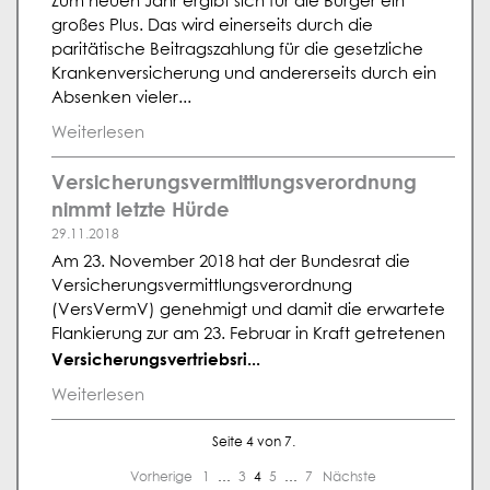
Zum neuen Jahr ergibt sich für die Bürger ein
großes Plus. Das wird einerseits durch die
paritätische Beitragszahlung für die gesetzliche
Krankenversicherung und andererseits durch ein
Absenken vieler...
Weiterlesen
Versicherungsvermittlungsverordnung
nimmt letzte Hürde
29.11.2018
Am 23. November 2018 hat der Bundesrat die
Versicherungsvermittlungsverordnung
(VersVermV) genehmigt und damit die erwartete
Flankierung zur am 23. Februar in Kraft getretenen
Versicherungsvertriebsri...
Weiterlesen
Seite 4 von 7.
Vorherige
1
…
3
4
5
…
7
Nächste