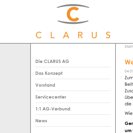
Start
We
Die CLARUS AG
04.0
Das Konzept
Zum
Vorstand
Bei
Zus
Servicecenter
übe
die
1:1 AG-Verbund
Wie
News
Ger
um 