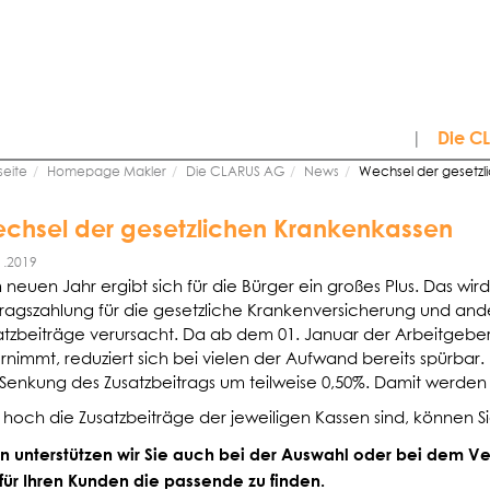
|
Die C
seite
Homepage Makler
Die CLARUS AG
News
Wechsel der gesetzl
chsel der gesetzlichen Krankenkassen
1.2019
 neuen Jahr ergibt sich für die Bürger ein großes Plus. Das wird
tragszahlung für die gesetzliche Krankenversicherung und ande
atzbeiträge verursacht. Da ab dem 01. Januar der Arbeitgeber
rnimmt, reduziert sich bei vielen der Aufwand bereits spürbar
 Senkung des Zusatzbeitrags um teilweise 0,50%. Damit werden 
 hoch die Zusatzbeiträge der jeweiligen Kassen sind, können S
n unterstützen wir Sie auch bei der Auswahl oder bei dem V
für Ihren Kunden die passende zu finden.