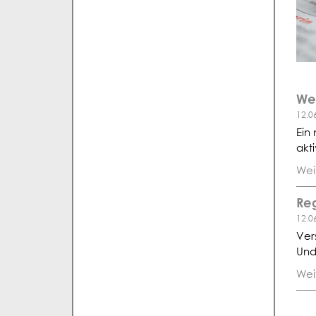
We
12.0
Ein
akt
Wei
Reg
12.0
Ver
Und
Wei