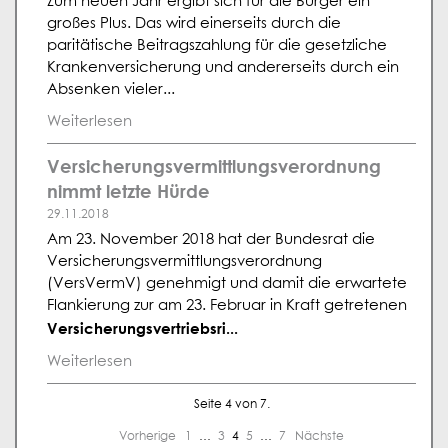
Zum neuen Jahr ergibt sich für die Bürger ein
großes Plus. Das wird einerseits durch die
paritätische Beitragszahlung für die gesetzliche
Krankenversicherung und andererseits durch ein
Absenken vieler...
Weiterlesen
Versicherungsvermittlungsverordnung
nimmt letzte Hürde
29.11.2018
Am 23. November 2018 hat der Bundesrat die
Versicherungsvermittlungsverordnung
(VersVermV) genehmigt und damit die erwartete
Flankierung zur am 23. Februar in Kraft getretenen
Versicherungsvertriebsri...
Weiterlesen
Seite 4 von 7.
Vorherige
1
…
3
4
5
…
7
Nächste