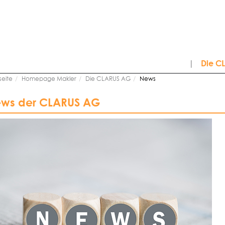
|
Die C
seite
Homepage Makler
Die CLARUS AG
News
ws der CLARUS AG