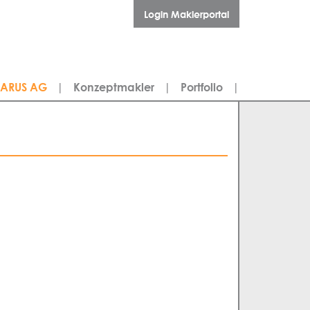
Login Maklerportal
LARUS AG
|
Konzeptmakler
|
Portfolio
|