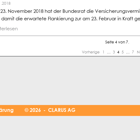
1.2018
23. November 2018 hat der Bundesrat die Versicherungsverm
 damit die erwartete Flankierung zur am 23. Februar in Kraft 
terlesen
Seite 4 von 7.
Vorherige
1
…
3
4
5
…
7
N
lärung
© 2026 - CLARUS AG