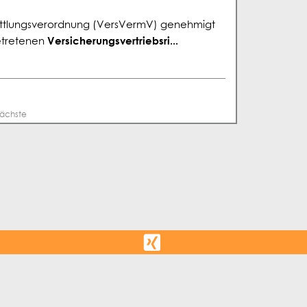
ittlungsverordnung (VersVermV) genehmigt
Versicherungsvertriebsri...
getretenen
ächste