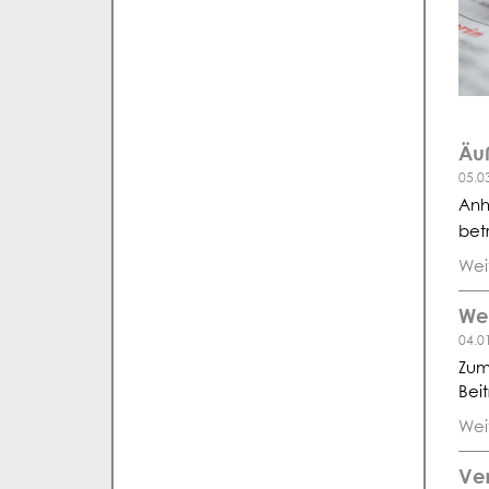
Äu
05.0
Anh
bet
Wei
We
04.0
Zum
Bei
Wei
Ver