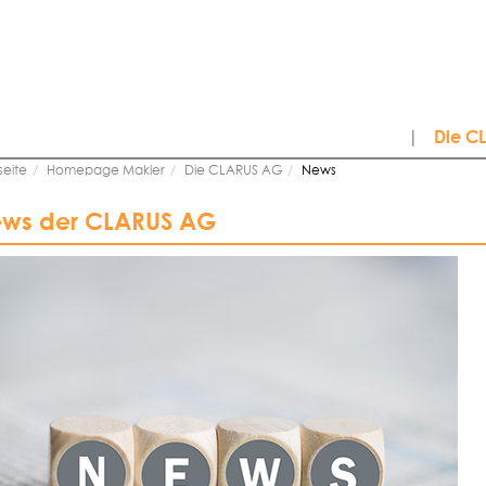
|
Die C
seite
Homepage Makler
Die CLARUS AG
News
ws der CLARUS AG