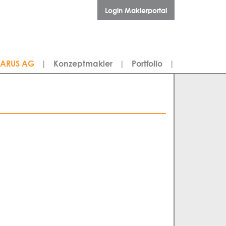
Login Maklerportal
LARUS AG
|
Konzeptmakler
|
Portfolio
|