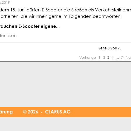
6.2019
dem 15. Juni dürfen E-Scooter die Straßen als Verkehrsteilneh
larheiten, die wir Ihnen gerne im Folgenden beantworten:
Brauchen E-Scooter eigene...
terlesen
Seite 3 von 7.
Vorherige
1
2
3
4
…
7
Nä
lärung
© 2026 - CLARUS AG