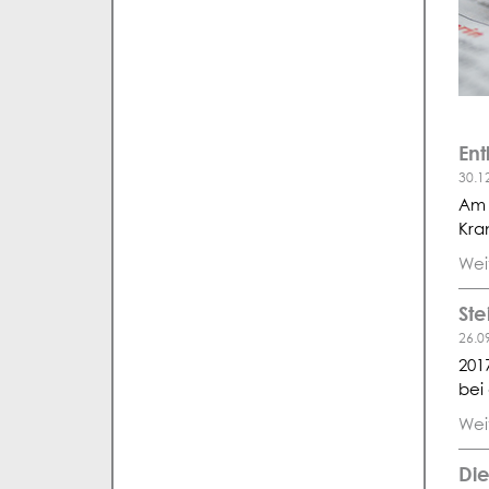
Ent
30.1
Am 
Kra
Wei
Ste
26.0
201
bei
Wei
Di