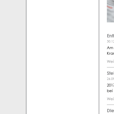
Ent
30.1
Am 
Kra
Wei
Ste
26.0
201
bei
Wei
Di