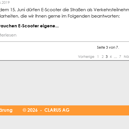
6.2019
dem 15. Juni dürfen E-Scooter die Straßen als Verkehrsteilneh
larheiten, die wir Ihnen gerne im Folgenden beantworten:
Brauchen E-Scooter eigene...
terlesen
Seite 3 von 7.
Vorherige
1
2
3
4
…
7
Nä
lärung
© 2026 - CLARUS AG