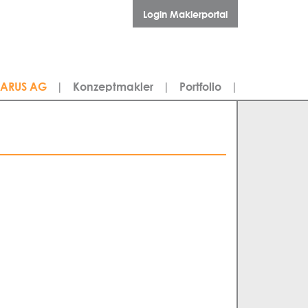
Login Maklerportal
LARUS AG
|
Konzeptmakler
|
Portfolio
|