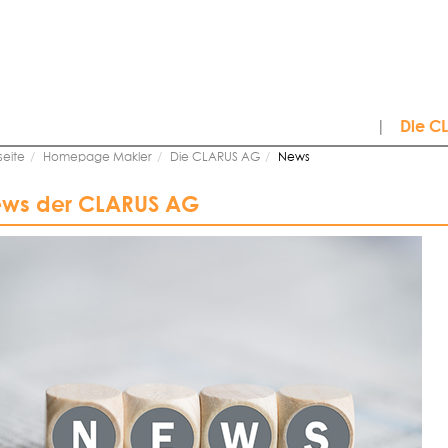
|
Die C
seite
Homepage Makler
Die CLARUS AG
News
ws der CLARUS AG