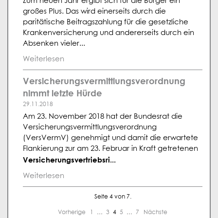
Zum neuen Jahr ergibt sich für die Bürger ein
großes Plus. Das wird einerseits durch die
paritätische Beitragszahlung für die gesetzliche
Krankenversicherung und andererseits durch ein
Absenken vieler...
Weiterlesen
Versicherungsvermittlungsverordnung
nimmt letzte Hürde
29.11.2018
Am 23. November 2018 hat der Bundesrat die
Versicherungsvermittlungsverordnung
(VersVermV) genehmigt und damit die erwartete
Flankierung zur am 23. Februar in Kraft getretenen
Versicherungsvertriebsri...
Weiterlesen
Seite 4 von 7.
Vorherige
1
…
3
4
5
…
7
Nächste