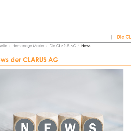
|
Die C
seite
Homepage Makler
Die CLARUS AG
News
ws der CLARUS AG