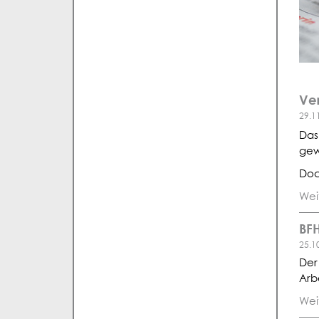
Ve
29.1
Da
gew
Doc
Wei
BFH
25.1
Der
Arb
Wei