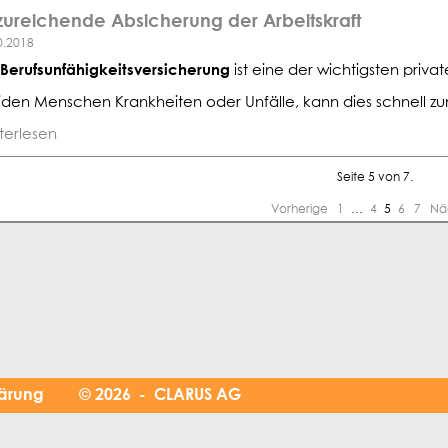
ureichende Absicherung der Arbeitskraft
0.2018
Berufsunfähigkeitsversicherung
ist eine der wichtigsten priv
eiden Menschen Krankheiten oder Unfälle, kann dies schnell zum 
terlesen
Seite 5 von 7.
Vorherige
1
…
4
5
6
7
Nä
lärung
© 2026 - CLARUS AG