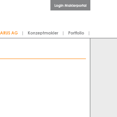
Login Maklerportal
LARUS AG
|
Konzeptmakler
|
Portfolio
|