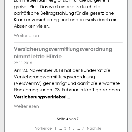
Zum neuen Jahr ergibt sich für die Bürger ein
großes Plus. Das wird einerseits durch die
paritätische Beitragszahlung für die gesetzliche
Krankenversicherung und andererseits durch ein
Absenken vieler...
Weiterlesen
Versicherungsvermittlungsverordnung
nimmt letzte Hürde
29.11.2018
Am 23. November 2018 hat der Bundesrat die
Versicherungsvermittlungsverordnung
(VersVermV) genehmigt und damit die erwartete
Flankierung zur am 23. Februar in Kraft getretenen
Versicherungsvertriebsri...
Weiterlesen
Seite 4 von 7.
Vorherige
1
…
3
4
5
…
7
Nächste