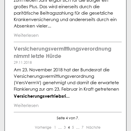
Zum neuen Jahr ergibt sich für die Bürger ein
großes Plus. Das wird einerseits durch die
paritätische Beitragszahlung für die gesetzliche
Krankenversicherung und andererseits durch ein
Absenken vieler...
Weiterlesen
Versicherungsvermittlungsverordnung
nimmt letzte Hürde
29.11.2018
Am 23. November 2018 hat der Bundesrat die
Versicherungsvermittlungsverordnung
(VersVermV) genehmigt und damit die erwartete
Flankierung zur am 23. Februar in Kraft getretenen
Versicherungsvertriebsri...
Weiterlesen
Seite 4 von 7.
Vorherige
1
…
3
4
5
…
7
Nächste